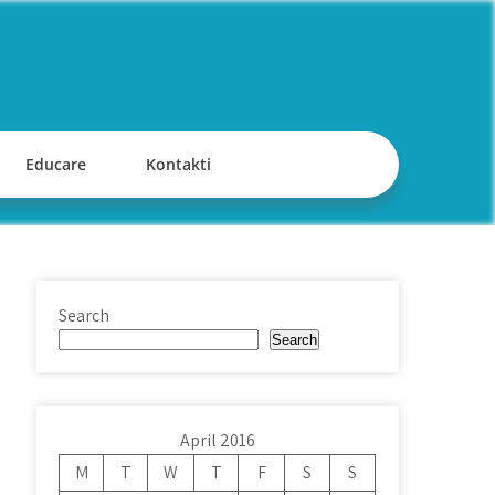
Educare
Kontakti
Search
Search
April 2016
M
T
W
T
F
S
S