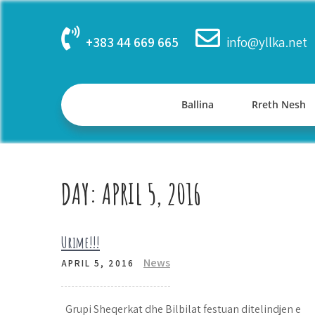
Skip
to
+383 44 669 665
info@yllka.net
content
Ballina
Rreth Nesh
DAY:
APRIL 5, 2016
Urime!!!
News
APRIL 5, 2016
Grupi Sheqerkat dhe Bilbilat festuan ditelindjen e