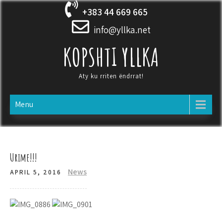
Skip
+383 44 669 665
to
content
info@yllka.net
KOPSHTI YLLKA
Aty ku rriten ëndrrat!
Menu
Urime!!!
News
APRIL 5, 2016