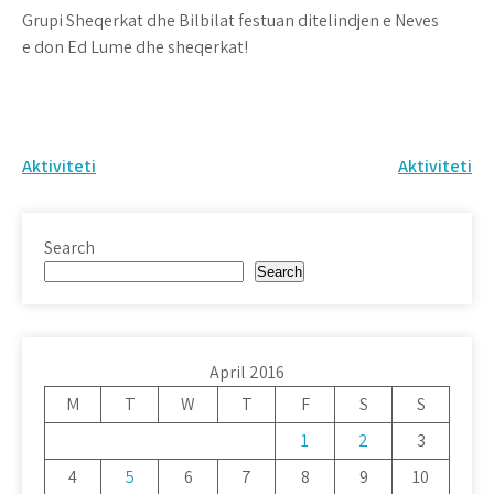
Grupi Sheqerkat dhe Bilbilat festuan ditelindjen e Neves
e don Ed Lume dhe sheqerkat!
Post
Aktiviteti
Aktiviteti
navigation
Search
Search
April 2016
M
T
W
T
F
S
S
1
2
3
4
5
6
7
8
9
10