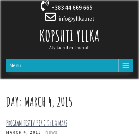
Skip
+383 44 669 665
to
content
info@yllka.net
KOPSHTI YLLKA
Aty ku rriten ëndrrat!
Menu
DAY:
MARCH 4, 2015
PROGRAM FESTIV PER 7 DHE 8 MARS
News
MARCH 4, 2015