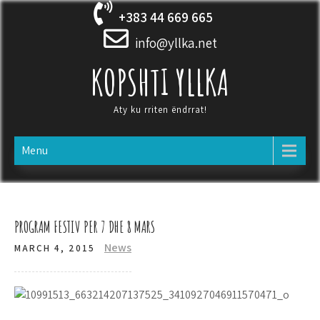
Skip
+383 44 669 665
to
content
info@yllka.net
KOPSHTI YLLKA
Aty ku rriten ëndrrat!
Menu
PROGRAM FESTIV PER 7 DHE 8 MARS
News
MARCH 4, 2015