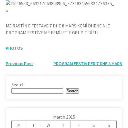
ME RASTİN E FESTAVE 7 DHE 8 MARS KEMİ DHENE NJE
PROGRAM FESTİVE ME FEMİJET E GRUPİT DİELLİ..
PHOTOS
Post
Previous Post
PROGRAM FESTIV PER 7 DHE 8 MARS
navigation
Search
Search
March 2015
M
T
W
T
F
S
S