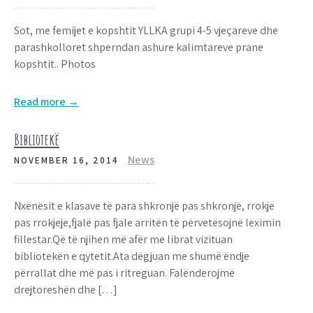
Sot, me femijet e kopshtit YLLKA grupi 4-5 vjeçareve dhe
parashkolloret shperndan ashure kalimtareve prane
kopshtit.. Photos
Read more →
Bibliotekë
News
NOVEMBER 16, 2014
Nxënësit e klasave të para shkronjë pas shkronjë, rrokje
pas rrokjeje,fjalë pas fjale arritën të përvetësojnë leximin
fillestar.Që të njihen më afër me librat vizituan
bibliotekën e qytetit.Ata dëgjuan me shumë ëndje
përrallat dhe më pas i ritreguan. Falënderojmë
drejtoreshën dhe […]