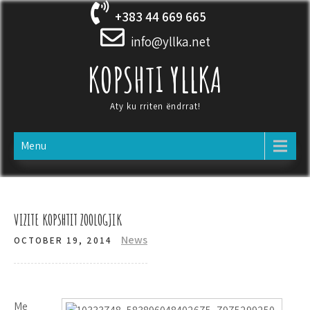
Skip
+383 44 669 665
to
content
info@yllka.net
KOPSHTI YLLKA
Aty ku rriten ëndrrat!
Menu
VIZITE KOPSHTIT ZOOLOGJIK
News
OCTOBER 19, 2014
Me