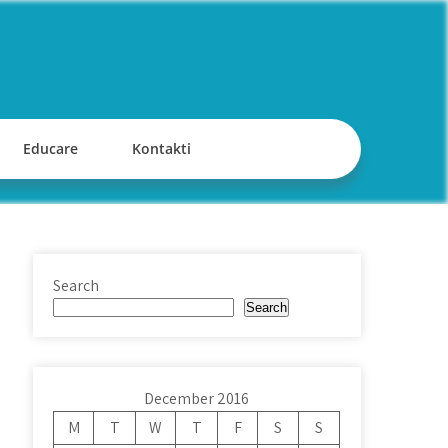
Educare
Kontakti
Search
Search
December 2016
M
T
W
T
F
S
S