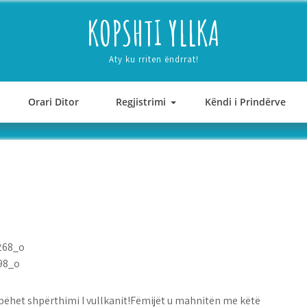
KOPSHTI YLLKA
Aty ku rriten ëndrrat!
Orari Ditor
Regjistrimi
Këndi i Prindërve
si bëhet shpërthimi I vullkanit!Fëmijët u mahnitën me këtë