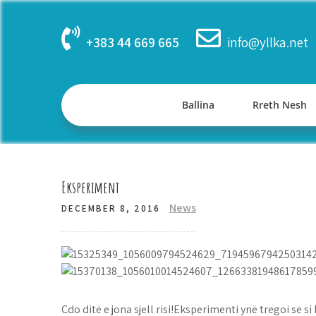
Skip
to
+383 44 669 665
info@yllka.net
content
Ballina
Rreth Nesh
Eksperiment
News
DECEMBER 8, 2016
Çdo ditë e jona sjell risi!Eksperimenti ynë tregoi se 