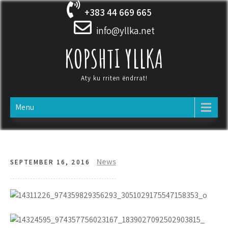
Skip
+383 44 669 665
to
content
info@yllka.net
KOPSHTI YLLKA
Aty ku rriten ëndrrat!
Menu
News
SEPTEMBER 16, 2016