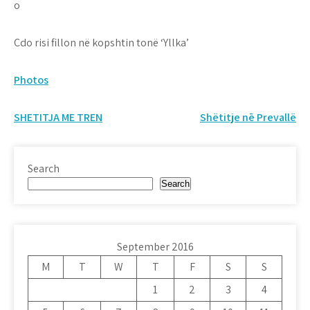
Çdo risi fillon në kopshtin tonë ‘Yllka’
Photos
Post
SHETITJA ME TREN
Shëtitje nē Prevallë
navigation
Search
Search
September 2016
M
T
W
T
F
S
S
1
2
3
4