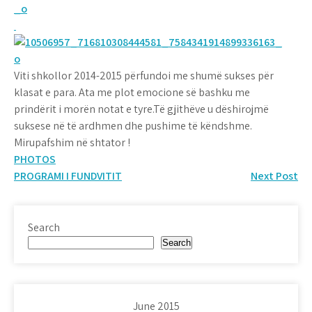
Viti shkollor 2014-2015 përfundoi me shumë sukses për
klasat e para. Ata me plot emocione së bashku me
prindërit i morën notat e tyre.Të gjithëve u dëshirojmë
suksese në të ardhmen dhe pushime të këndshme.
Mirupafshim në shtator !
PHOTOS
Post
PROGRAMI I FUNDVITIT
Next Post
navigation
Search
Search
June 2015