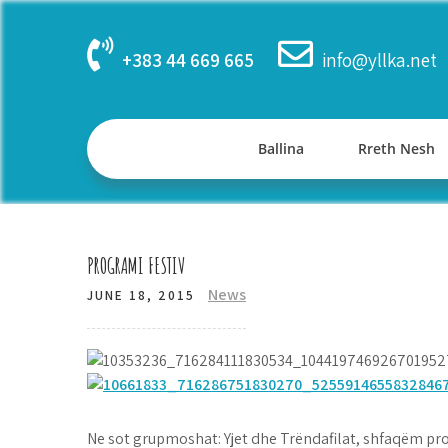
Skip
to
+383 44 669 665
info@yllka.net
content
Ballina
Rreth Nesh
PROGRAMI FESTIV
News
JUNE 18, 2015
Ne sot grupmoshat: Yjet dhe Trëndafilat, shfaqëm pro