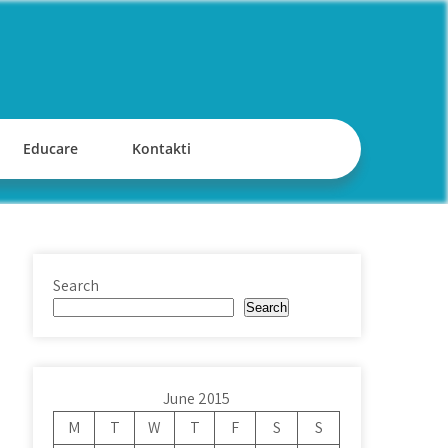
Educare
Kontakti
Search
Search
June 2015
M
T
W
T
F
S
S