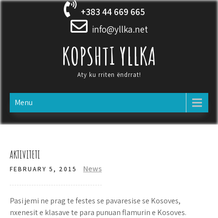
Skip
+383 44 669 665
to
content
info@yllka.net
KOPSHTI YLLKA
Aty ku rriten ëndrrat!
Menu
AKTIVITETI
News
FEBRUARY 5, 2015
Pasi jemi ne prag te festes se pavaresise se Kosoves,
nxenesit e klasave te para punuan flamurin e Kosoves.