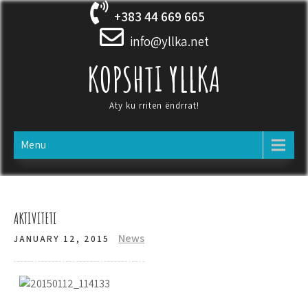
Skip
+383 44 669 665
to
content
info@yllka.net
KOPSHTI YLLKA
Aty ku rriten ëndrrat!
Menu
AKTIVITETI
News
JANUARY 12, 2015