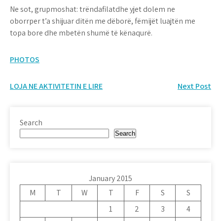
Ne sot, grupmoshat: trëndafilatdhe yjet dolem ne
oborrper t’a shijuar ditën me dëborë, fëmijët luajtën me
topa bore dhe mbetën shumë të kënaqurë.
PHOTOS
Post
LOJA NE AKTIVITETIN E LIRE
Next Post
navigation
Search
Search
January 2015
M
T
W
T
F
S
S
1
2
3
4